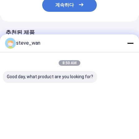
계속하다
추천된 제품
steve_wan
8:50 AM
Good day, what product are you looking for?
신뢰성 있는 콘크리트
176kW 소형 콘크리트
176kW 작은 
운송을 위한 8Mpa 전달
펌프
펌프 최대 이론적
압력 콘크리트 펌프
운반 거리 500m
최고의 가격
최고의 가격
최고의 
Desktop Site
홈
사이트맵
연락처