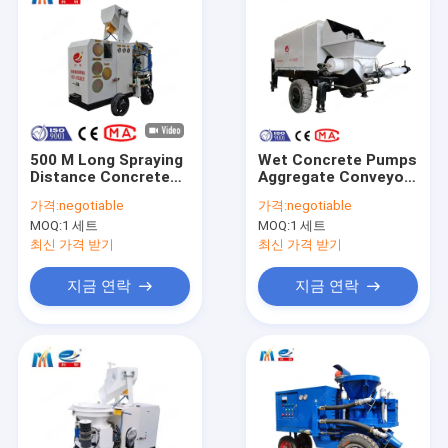
500 M Long Spraying
Wet Concrete Pumps
Distance Concrete
Aggregate Conveyor
Spraying Machine
Hydraulic Wet
가격:
negotiable
가격:
negotiable
With Hydraulic
Shotcrete Machine
MOQ:
1 세트
MOQ:
1 세트
Automatic Pressing
For Mountain Slope
And Lubrication
Support
최신 가격 받기
최신 가격 받기
System
지금 연락
지금 연락
집
제품
VR 쇼