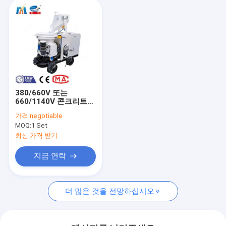
380/660V 또는
660/1140V 콘크리트
샷 콘크리트 기계
가격:
negotiable
1800×784×1712mm
MOQ:
1 Set
11r/min REV. 로터의
최신 가격 받기
지금 연락
더 많은 것을 전망하십시오