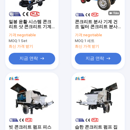
우리에 대하여
공장 여행
밀봉 윤활 시스템 콘크
콘크리트 분사 기계 건
리트 샷 콘크리트 기계
조 밀터 콘크리트 분사
품질 관리
의 밀봉의 서비스 수명
기계 샷콘크리트 총기
가격:
negotiable
가격:
negotiable
을 향상
장비
MOQ:
1 Set
MOQ:
1 세트
연락주세요
최신 가격 받기
최신 가격 받기
뉴스
지금 연락
지금 연락
인용문을 요구하세요
구체적인 숏크리트 기계
건조혼합제 숏크리트 기계
혼합 숏크리트 기계를 적시십시오
빗 콘크리트 펌프 피스
습한 콘크리트 펌프 집