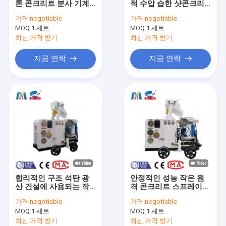
톤 콘크리트 분사 기계
적 수압 습한 샷콘크리
기계를 회반죽 박격포
빗 샷 콘크리트 기계
트 기계 광산
가격:
negotiable
가격:
negotiable
MOQ:
거품 구체 펌프
1 세트
MOQ:
1 세트
최신 가격 받기
최신 가격 받기
작은 구체 펌프
지금 연락
지금 연락
시멘트 그라우트로 굳히기 펌프
박격포 주둥이로 파헤침 펌프
산업 호스 펌프
주둥이로 파헤침 믹서 기계
스크류 공기 압축기
합리적인 구조 석탄 광
안정적인 성능 작은 원
작은 디젤 엔진 굴삭기
산 건설에 사용되는 작
격 콘크리트 스프레이링
은 원격 콘크리트 분사
기계
가격:
negotiable
가격:
negotiable
기계
기계 예비 품목
MOQ:
1 세트
MOQ:
1 세트
최신 가격 받기
최신 가격 받기