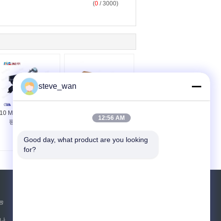
(
0
/ 3000)
steve_wan
10 M3/h 5.5/7.5kW 펌
3~10m3/h 유동 용량
12:56 AM
핑 모터 전력
6mm 분자 원활한 펌핑
을 위한 밀터 펌프
Good day, what product are you looking 
for?
견적 요청
능
보내십시오
 나