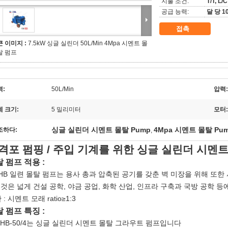
지불 조건:
T/T, L/C
공급 능력:
달 당 1
접촉
큰 이미지 :
7.5kW 싱글 실린더 50L/Min 4Mpa 시멘트 몰
탈 펌프
력:
50L/Min
압력:
계 크기:
5 밀리미터
모터:
싱글 실린더 시멘트 몰탈 Pump
4Mpa 시멘트 몰탈 Pu
조하다:
,
격포 펌핑 / 주입 기계를 위한 싱글 실린더 시멘트
 펌프 적용 :
KHB 일련 몰탈 펌프는 용사 총과 압축된 공기를 갖춘 벽 미장을 위해 또한
그것은 넓게 건설 공학, 야금 공업, 화학 산업, 인프라 구축과 국방 공학 
: 시멘트 모래 ratio≥1:3
 펌프 특징 :
 KHB-50/4는 싱글 실린더 시멘트 몰탈 그라우트 펌프입니다