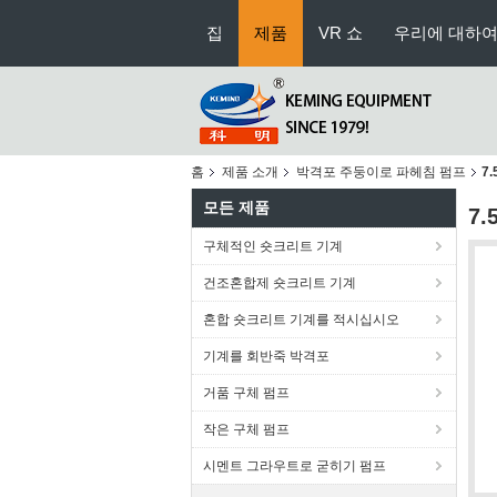
집
제품
VR 쇼
우리에 대하
홈
제품 소개
박격포 주둥이로 파헤침 펌프
7
모든 제품
7
구체적인 숏크리트 기계
건조혼합제 숏크리트 기계
혼합 숏크리트 기계를 적시십시오
기계를 회반죽 박격포
거품 구체 펌프
작은 구체 펌프
시멘트 그라우트로 굳히기 펌프