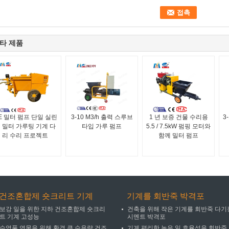
타 제품
E 밀터 펌프 단일 실린
3-10 M3/h 출력 스루브
1 년 보증 건물 수리용
3-
 밀터 가루팅 기계 다
타입 가루 펌프
5.5 / 7.5kW 펌핑 모터와
리 수리 프로젝트
함께 밀터 펌프
건조혼합제 숏크리트 기계
기계를 회반죽 박격포
보강 일을 위한 지하 건조혼합제 숏크리
건축을 위해 작은 기계를 회반죽 다기
트 기계 고성능
시멘트 박격포
수영풀 연못을 위해 환경 큰 수용량 건조
기계 편리한 높은 일 효율성을 회반죽