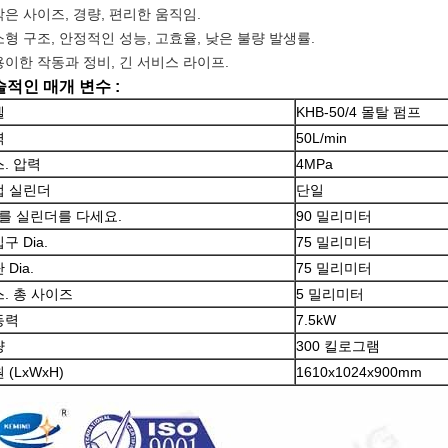
 작은 사이즈, 경량, 편리한 움직임.
 소형 구조, 안정적인 성능, 고효율, 낮은 불량 발생률.
 용이한 작동과 정비, 긴 서비스 라이프.
적인 매개 변수 :
델
KHB-50/4 몰탈 펌프
력
50L/min
. 압력
4MPa
업 실린더
단일
a를 실린더를 다세요.
90 밀리미터
구 Dia.
75 밀리미터
 Dia.
75 밀리미터
. 총 사이즈
5 밀리미터
동력
7.5kW
량
300 킬로그램
 (LxWxH)
1610x1024x900mm