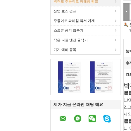
박격포 주둥이로 파헤침 펌프
산업 호스 펌프
주둥이로 파헤침 믹서 기계
스크류 공기 압축기
작은 디젤 엔진 굴삭기
기계 예비 품목
능
총
강
박
몰탈
1.
제가 지금 온라인 채팅 해요
2.
제안 
몰탈
1.