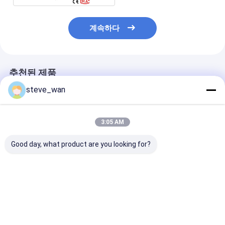
계속하다
추천된 제품
steve_wan
3:05 AM
Good day, what product are you looking for?
1150mm 공급 높이 긴
1 MPa 미니 류트 펌프
47kg 시멘트 매
서비스 수명을 위해 시
시멘트 류트 펌프 슬러
수동 매개 펌프 
멘트 가루 펌프
리 펌프 홉퍼와 함께 피
펌프 호퍼
스톤
최고의 가격
최고의 가격
최고의 