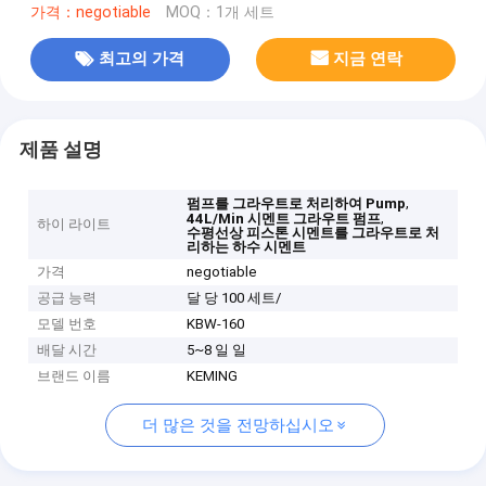
가격：negotiable
MOQ：1개 세트
최고의 가격
지금 연락
제품 설명
,
펌프를 그라우트로 처리하여 Pump
,
44L/Min 시멘트 그라우트 펌프
하이 라이트
수평선상 피스톤 시멘트를 그라우트로 처
리하는 하수 시멘트
가격
negotiable
공급 능력
달 당 100 세트/
모델 번호
KBW-160
배달 시간
5~8 일 일
브랜드 이름
KEMING
더 많은 것을 전망하십시오